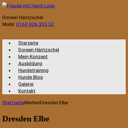
Doreen Häntzschel
Mobil:
0160 926 333 52
Zum Kontaktformular
Starseite
Doreen Häntzschel
Mein Konzept
Ausbildung
Hundetraining
Hunde Blog
Galerie
Kontakt
Startseite
Medien
Dresden Elbe
Dresden Elbe