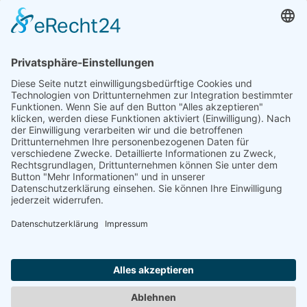
Hund zieht an der Leine?
Inhaltsübersicht Leinenzieher hausgemacht!Frust
macht sich breitEs kommt schlimmerDie Lösung
Leinenzieher hausgemacht! Es war einmal ein
kleiner Welpen. Weil der Rückruf so zuverlässig
klappte, bekam der
[weiter lesen]
Newsletter
Bestelle hier meinen kostenlosen Newsletter für Tipps zum Thema
training.
Hunde