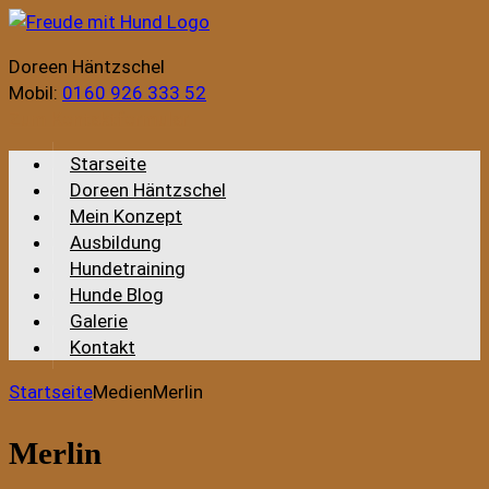
Doreen Häntzschel
Mobil:
0160 926 333 52
Zum Kontaktformular
Starseite
Doreen Häntzschel
Mein Konzept
Ausbildung
Hundetraining
Hunde Blog
Galerie
Kontakt
Startseite
Medien
Merlin
Merlin