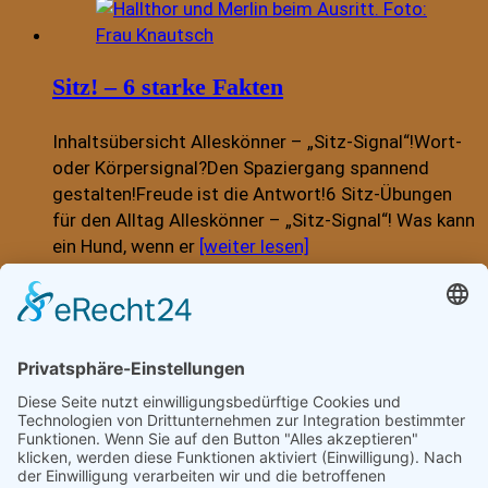
Sitz! – 6 starke Fakten
Inhaltsübersicht Alleskönner – „Sitz-Signal“!Wort-
oder Körpersignal?Den Spaziergang spannend
gestalten!Freude ist die Antwort!6 Sitz-Übungen
für den Alltag Alleskönner – „Sitz-Signal“! Was kann
ein Hund, wenn er
[weiter lesen]
Hund zieht an der Leine?
Inhaltsübersicht Leinenzieher hausgemacht!Frust
macht sich breitEs kommt schlimmerDie Lösung
Leinenzieher hausgemacht! Es war einmal ein
kleiner Welpen. Weil der Rückruf so zuverlässig