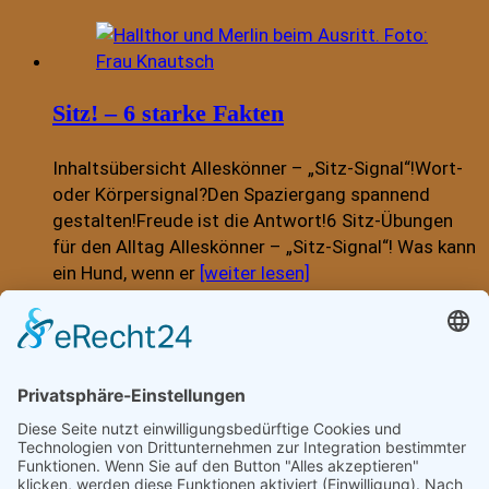
Sitz! – 6 starke Fakten
Inhaltsübersicht Alleskönner – „Sitz-Signal“!Wort-
oder Körpersignal?Den Spaziergang spannend
gestalten!Freude ist die Antwort!6 Sitz-Übungen
für den Alltag Alleskönner – „Sitz-Signal“! Was kann
ein Hund, wenn er
[weiter lesen]
Hund zieht an der Leine?
Inhaltsübersicht Leinenzieher hausgemacht!Frust
macht sich breitEs kommt schlimmerDie Lösung
Leinenzieher hausgemacht! Es war einmal ein