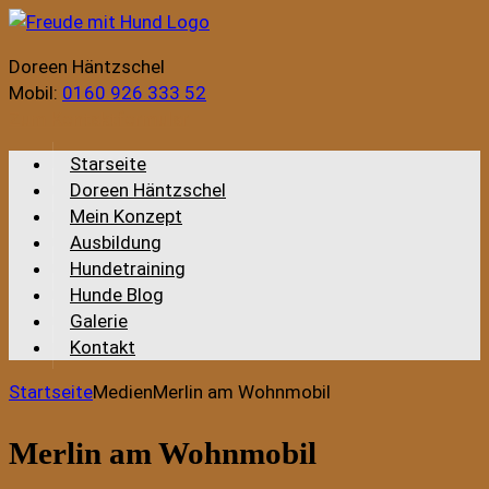
Doreen Häntzschel
Mobil:
0160 926 333 52
Zum Kontaktformular
Starseite
Doreen Häntzschel
Mein Konzept
Ausbildung
Hundetraining
Hunde Blog
Galerie
Kontakt
Startseite
Medien
Merlin am Wohnmobil
Merlin am Wohnmobil